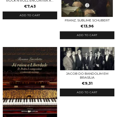
ROCK’N’ROLL ENCONTRA A...
€7,43
FRANZ, SUBLIME SCHUBERT
€13,96
JACOB DO BANDOLIM EM
BRASÍLIA
€9,31