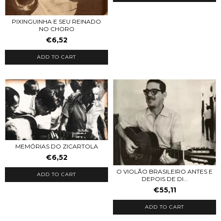
PIXINGUINHA E SEU REINADO
NO CHORO
€6,52
ADD TO CART
MEMÓRIAS DO ZICARTOLA
€6,52
O VIOLÃO BRASILEIRO ANTES E
ADD TO CART
DEPOIS DE DI...
€55,11