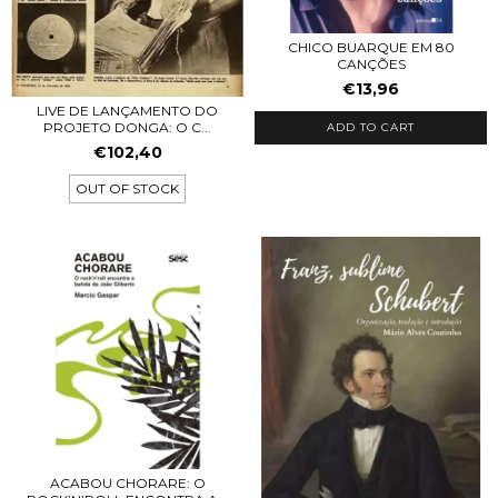
CHICO BUARQUE EM 80
CANÇÕES
€13,96
LIVE DE LANÇAMENTO DO
PROJETO DONGA: O C...
€102,40
OUT OF STOCK
ACABOU CHORARE: O