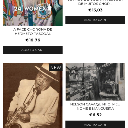
DE MUITOS CHOR...
€13,03
ADD TO CART
A FACE CHORONA DE
HERMETO PASCOAL
€16,76
ADD TO CART
NEW
NELSON CAVAQUINHO: MEU
NOME É MANGUEIRA
€6,52
ADD TO CART