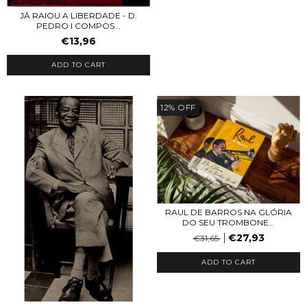
JÁ RAIOU A LIBERDADE - D.
PEDRO I COMPOS...
€13,96
12
%
OFF
RAUL DE BARROS NA GLÓRIA
DO SEU TROMBONE...
€27,93
€31,65
ADD TO CART