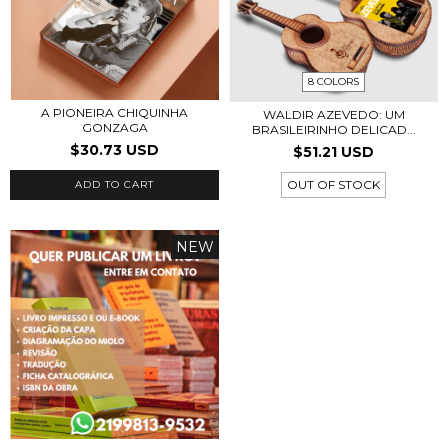
8 COLORS
A PIONEIRA CHIQUINHA
WALDIR AZEVEDO: UM
GONZAGA
BRASILEIRINHO DELICAD...
$30.73 USD
$51.21 USD
OUT OF STOCK
ADD TO CART
NEW