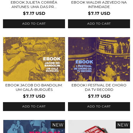
EBOOK JULIETA CORRÊA
EBOOK WALDIR AZEVEDO NA
ANTUNES: UMA DAS PR...
INTIMIDADE
$7.17 USD
$7.17 USD
ADD TO CART
ADD TO CART
EBOOK JACOB DO BANDOLIM:
EBOOK I FESTIVAL DE CHORO
UM GALÃ-BURGUÊS
DA TV RECORD
$7.17 USD
$7.17 USD
ADD TO CART
ADD TO CART
NEW
NEW