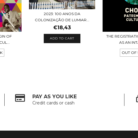
2023: 100 ANOS DA
COLONIZAÇÃO DE LUMIAR...
€18,43
GIN OF
THE REGISTRAT
UL...
AS AN INT
CK
OUT OF
PAY AS YOU LIKE
Credit cards or cash