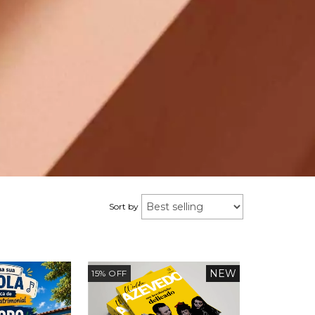
Sort by
NEW
15
%
OFF