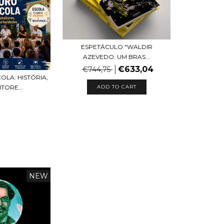
ESPETÁCULO "WALDIR
AZEVEDO: UM BRAS...
€633,04
€744,75
OLA: HISTÓRIA,
TORE...
NEW